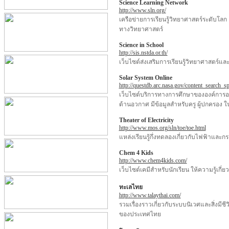
Science Learning Network
http://www.sln.org/
เครือข่ายการเรียนรู้วิทยาศาสตร์ระดับโ
ทางวิทยาศาสตร์
Science in School
http://sis.nstda.or.th/
เว็บไซต์ส่งเสริมการเรียนรู้วิทยาศาสตร์แ
Solar System Online
http://questdb.arc.nasa.gov/content_search_s
เว็บไซต์บริการทางการศึกษาขององค์การอว
ด้านอวกาศ มีข้อมูลสำหรับครู ผู้ปกครอง ใน
Theater of Electricity
http://www.mos.org/sln/toe/toe.html
แหล่งเรียนรู้กึ่งทดลองเกี่ยวกับไฟฟ้าและ
Chem 4 Kids
http://www.chem4kids.com/
เว็บไซต์เคมีสำหรับนักเรียน ให้ความรู้เกี
ทะเลไทย
http://www.talaythai.com/
รวมเรื่องราวเกี่ยวกับระบบนิเวศและสิ่งมี
ของประเทศไทย