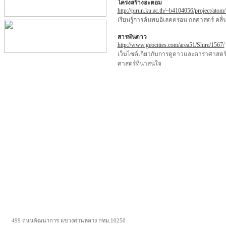
โครงสร้างอะตอม
http://pirun.ku.ac.th/~b4104056/project/atom
เรียนรู้การค้นพบอิเลคตรอน กลศาสตร์ คลื
สารพันดาว
http://www.geocities.com/area51/Shire/1567/
เว็บไซต์เกี่ยวกับการดูดาวและดาราศา
ศาสตร์ที่น่าสนใจ
499 ถนนพัฒนาการ แขวงสวนหลวง กทม.10250