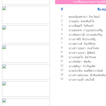
รายชื่อคณะกรรมการมูลนิธิ
ที่
ชื่อ-สกุ
1
คุณหญิงสุชาดา ถิระวัฒน์
2
นายอุดม พรมพันธ์ใจ
3
นางเพ็ญศรี ไพรินทร์
4
นายสุรเดช กาญจนประเสริฐ
5
นางจิตตราณี ประสงค์เจริญ
6
นางภาสินี ลังประเสริฐ
7
นางศุภางค์ ก้องกิติกุล
8
นางสาวบุษยา กมลโกศล
9
นางสาวบุบผา ผู้พัฒน์
10
นางกลอยใจ อัครวิเนค
11
นางรัชนิดา ชิดสิน
12
นางชุติญา จำเริญเลิศ
13
นายประทิน พงศ์อิศวรานันท์
14
นางสาวสุขเกษม ทักษิณสัมพันธ
15
นางสาวมยุรี เสมใจดี