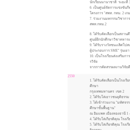
นักเรียนนานาชาติ ระยะที่ 
6. เป็นศูนย์จัดการแข่งขันกี
โครงการ "สพท. กทม. 2 เกมส์"
7. ร่วมงานมหกรรมวิชาการแ
สพท.กทม.2
8. ได้รับคัดเลือกเป็นสถา
ศูนย์ฝึกนักศึกษาวิชาทหาร
9. ได้รับรางวัลชนะเลิศโปสเ
ผู้ประกอบการ SME" รุ่นเยาว
10. เป็นโรงเรียนส่งเสริมก
รวิจัย
จากการคัดสรรผลงานวิจัยดี
2550
1. ได้รับคัดเลือกเป็นโรงเร
ศึกษา
กรุงเทพมหานคร เขต 2
2. ได้รับโล่เยาวชนยุติธรรม
3. ได้เข้าร่วมงาน "มหัศจร
ศึกษาขั้นพื้นฐาน"
ณ อิมแพค เมืองทองธานี 1 -
4. ได้รับโล่เกียรติคุณ โรง
5. ได้รับโล่เกียรติคุณ โรงเ