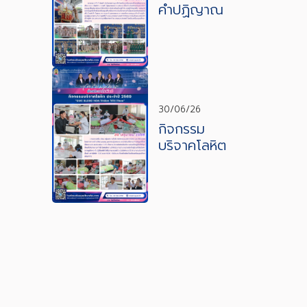
คำปฏิญาณ
และสวน
สนาม วัน
คล้ายวัน
สถาปนา
คณะลูกเสือ
ปแห่งชาติ
30/06/26
กิจกรรม
บริจาคโลหิต
ประจำปี
2569