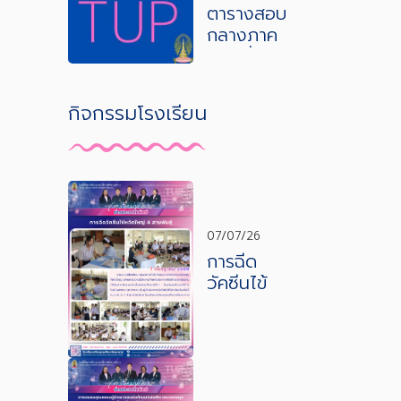
2568
ตารางสอบ
กลางภาค
เรียนที่ 1 ปี
การศึกษา
2568
กิจกรรมโรงเรียน
07/07/26
การฉีด
วัคซีนไข้
หวัดใหญ่ 4
สายพันธุ์