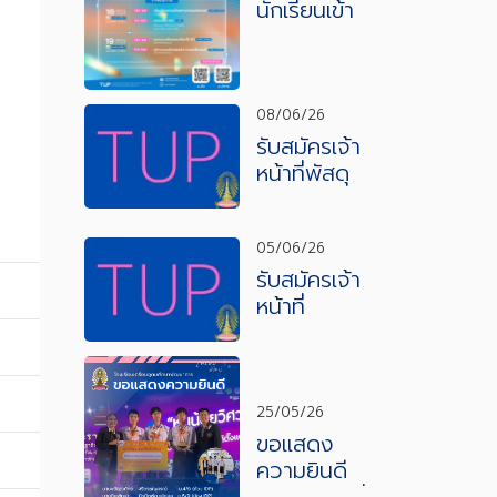
นักเรียนเข้า
ร่วมแข่งขัน
ทักษะ
คอมพิวเตอ
ร์ งาน
08/06/26
สัปดาห์
รับสมัครเจ้า
วิทยาศาสต
หน้าที่พัสดุ
ร์และ
และ
เทคโนโลยี
สินทรัพย์
ปีการศึกษา
05/06/26
2569
รับสมัครเจ้า
หน้าที่
เลขานุการ
โครงการ
English
Program
25/05/26
ขอแสดง
ความยินดี
กับนักเรียนที่