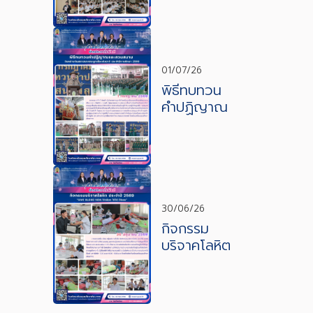
มหาวิทยาลั
ย KYUSHU
SANGYO
UNIVERSIT
Y ประเทศ
01/07/26
ญี่ปุ่น
พิธีทบทวน
คำปฏิญาณ
และสวน
สนาม วัน
คล้ายวัน
สถาปนา
คณะลูกเสือ
ปแห่งชาติ
30/06/26
กิจกรรม
บริจาคโลหิต
ประจำปี
2569